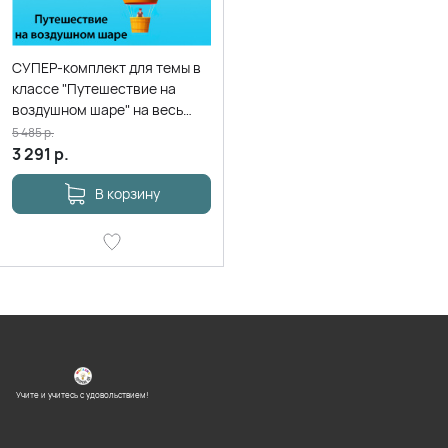
СУПЕР-комплект для темы в
классе "Путешествие на
воздушном шаре" на весь
учебный
5 485
р.
3 291
р.
В корзину
Учите и учитесь с удовольствием!