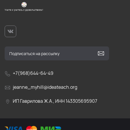
Учите и учитесь с удовольствием!
+7(968)644-64-49
jeanne_myhill@ideateach.org
ИП Гаврилова Ж.А., ИНН 143305695907