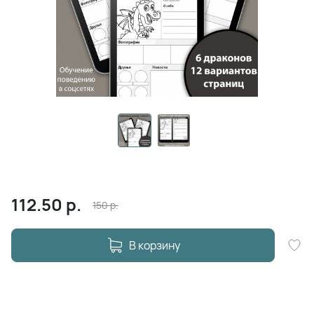
112.50
р.
150
р.
В корзину