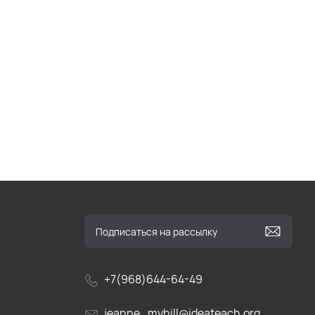
+7(968)644-64-49
jeanne_myhill@ideateach.org