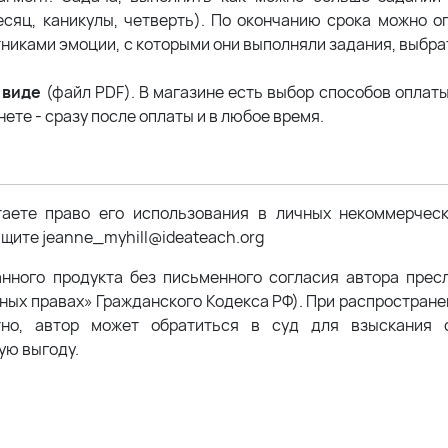
есяц, каникулы, четверть). По окончанию срока можно о
тниками эмоции, с которыми они выполняли задания, выбра
 виде
(файл PDF). В магазине есть выбор способов оплаты
ете - сразу после оплаты и в любое время.
таете право его использования в личных некоммерчес
щите jeanne_myhill@ideateach.org
анного продукта без письменного согласия автора прес
жных правах» Гражданского Кодекса РФ). При распростран
тно, автор может обратиться в суд для взыскания с
ую выгоду.