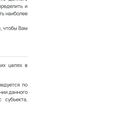
пределить и
ть наиболее
, чтобы Вам
ких целях в
ледуется по
ении данного
 субъекта,