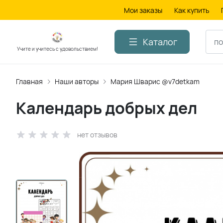
Мои заказы
Как купить
Каталог
Учите и учитесь с удовольствием!
Главная
Наши авторы
Мария Шварис @v7detkam
Календарь добрых дел
нет отзывов