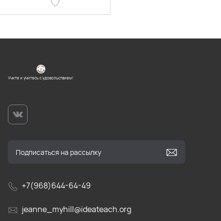
Учите и учитесь с удовольствием!
+7(968)644-64-49
jeanne_myhill@ideateach.org