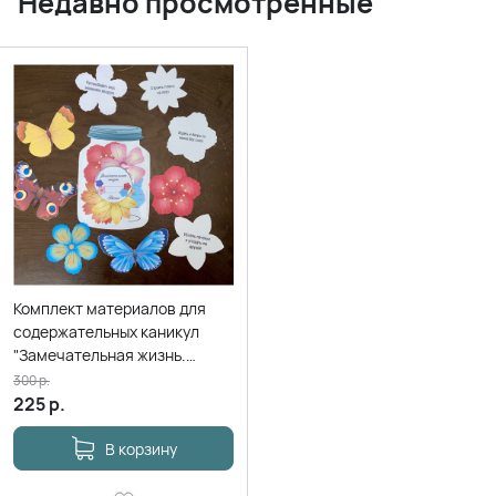
Недавно просмотренные
Комплект материалов для
содержательных каникул
"Замечательная жизнь.
Весна"
300
р.
225
р.
В корзину