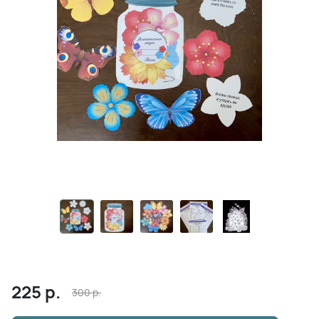
225
р.
300
р.