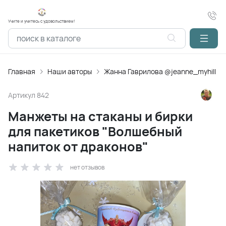
Учите и учитесь с удовольствием!
Главная
Наши авторы
Жанна Гаврилова @jeanne_myhill
Артикул
842
Манжеты на стаканы и бирки
для пакетиков "Волшебный
напиток от драконов"
нет отзывов