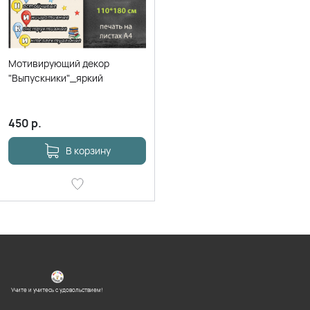
Мотивирующий декор
"Выпускники"_яркий
450
р.
В корзину
Учите и учитесь с удовольствием!