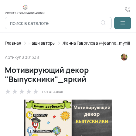
Учите и учитесь с удовольствием!
Главная
Наши авторы
Жанна Гаврилова @jeanne_myhill
Артикул
a001338
Мотивирующий декор
"Выпускники"_яркий
нет отзывов