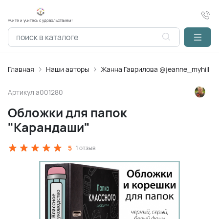
Учите и учитесь с удовольствием!
Главная
Наши авторы
Жанна Гаврилова @jeanne_myhill
Артикул
a001280
Обложки для папок
"Карандаши"
5
1 отзыв