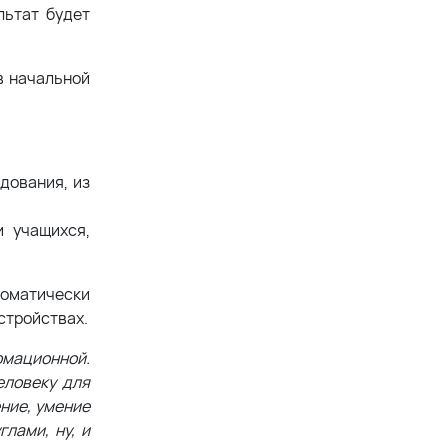
льтат будет
в начальной
дования, из
 учащихся,
томатически
стройствах.
рмационной.
еловеку для
ние, умение
лами, ну, и