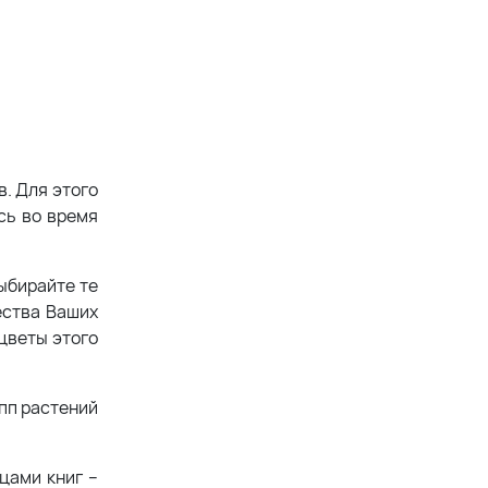
. Для этого
сь во время
ыбирайте те
ества Ваших
цветы этого
пп растений
цами книг –