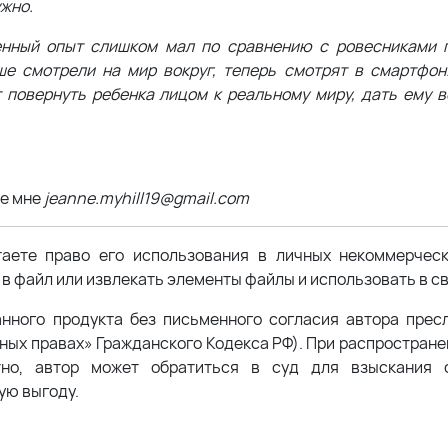
ужно.
венный опыт слишком мал по сравнению с ровесниками
ьше смотрели на мир вокруг, теперь смотрят в смартфон
 повернуть ребенка лицом к реальному миру, дать ему 
те мне
jeanne.myhill19@gmail.com
таете право его использования в личных некоммерчес
в файл или извлекать элементы файлы и использовать в св
анного продукта без письменного согласия автора прес
жных правах» Гражданского Кодекса РФ). При распростран
тно, автор может обратиться в суд для взыскания с
ую выгоду.