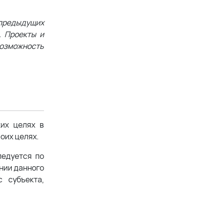
 предыдущих
. Проекты и
возможность
ких целях в
оих целях.
ледуется по
ении данного
 субъекта,