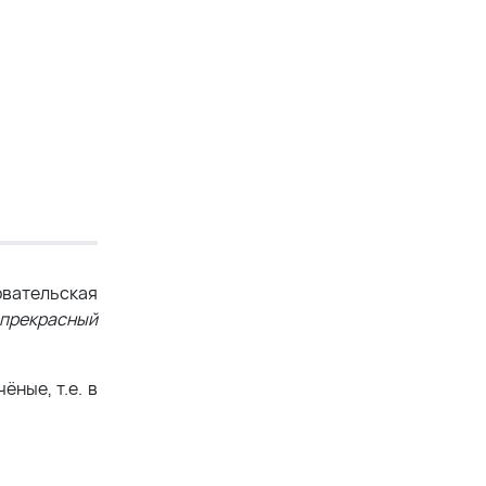
овательская
 прекрасный
ные, т.е. в