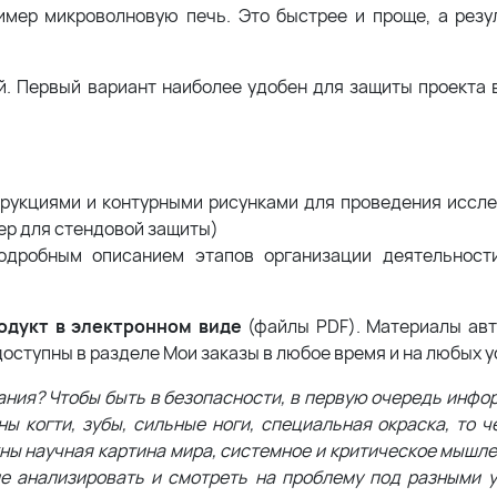
ример микроволновую печь. Это быстрее и проще, а резу
й. Первый вариант наиболее удобен для защиты проекта 
трукциями и контурными рисунками для проведения иссле
ер для стендовой защиты)
одробным описанием этапов организации деятельности
одукт в электронном виде
(файлы PDF). Материалы ав
доступны в разделе Мои заказы в любое время и на любых у
ания? Чтобы быть в безопасности, в первую очередь инфо
 когти, зубы, сильные ноги, специальная окраска, то ч
ны научная картина мира, системное и критическое мышле
е анализировать и смотреть на проблему под разными уг