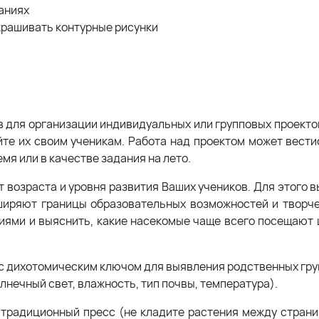
аниях
крашивать контурные рисунки
 для организации индивидуальных или групповых проектов
йте их своим ученикам. Работа над проектом может вести
мя или в качестве задания на лето.
 возраста и уровня развития Ваших учеников. Для этого в
сширяют границы образовательных возможностей и творч
ниями и выяснить, какие насекомые чаще всего посещают 
 с дихотомическим ключом для выявления родственных гру
лнечный свет, влажность, тип почвы, температура).
 традиционный пресс (не кладите растения между страни