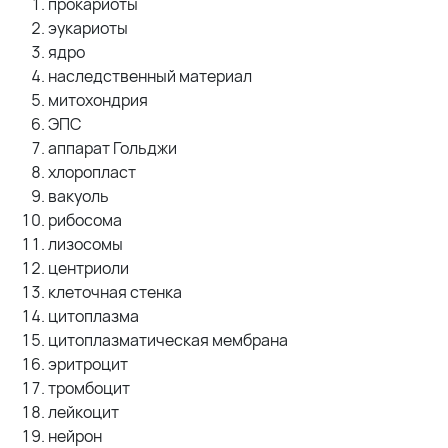
прокариоты
эукариоты
ядро
наследственный материал
митохондрия
ЭПС
аппарат Гольджи
хлоропласт
вакуоль
рибосома
лизосомы
центриоли
клеточная стенка
цитоплазма
цитоплазматическая мембрана
эритроцит
тромбоцит
лейкоцит
нейрон