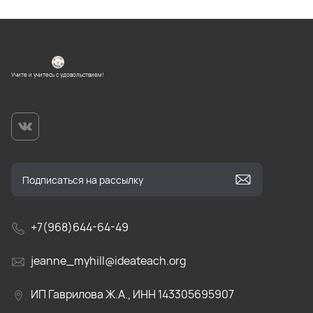
Учите и учитесь с удовольствием!
+7(968)644-64-49
jeanne_myhill@ideateach.org
ИП Гаврилова Ж.А., ИНН 143305695907